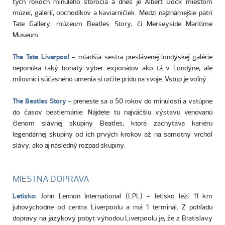
tych rokoch minulého storočia a dnes je Albert Dock miestom
múzeí, galérií, obchodíkov a kaviarničiek. Medzi najznámejšie patrí
Tate Gallery, múzeum Beatles Story, či Merseyside Maritime
Museum
The Tate Liverpool
- mladšia sestra preslávenej londýskej galérie
neponúka taký bohatý výber exponátov ako tá v Londýne, ale
milovníci súčasného umenia si určite prídu na svoje. Vstup je voľný.
The Beatles Story
- preneste sa o 50 rokov do minulosti a vstúpne
do časov beatlemánie. Nájdete tu najväčšiu výstavu venovanú
členom slávnej skupiny Beatles, ktorá zachytáva kariéru
legendárnej skupiny od ich prvých krokov až na samotný vrchol
slávy, ako aj následný rozpad skupiny.
MIESTNA DOPRAVA
Letisko:
John Lennon International (LPL) - letisko leží 11 km
juhovýchodne od centra Liverpoolu a má 1 terminál. Z pohľadu
dopravy na jazykový pobyt výhodou Liverpoolu je, že z Bratislavy