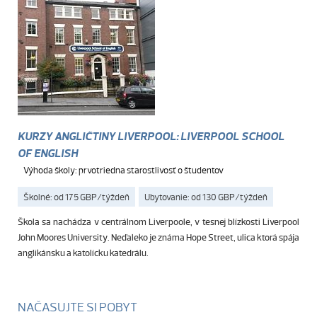
KURZY ANGLIČTINY LIVERPOOL: LIVERPOOL SCHOOL
OF ENGLISH
Výhoda školy: prvotriedna starostlivosť o študentov
Školné: od 175 GBP/týždeň
Ubytovanie: od 130 GBP/týždeň
Škola sa nachádza v centrálnom Liverpoole, v tesnej blízkosti Liverpool
John Moores University. Neďaleko je známa Hope Street, ulica ktorá spája
anglikánsku a katolícku katedrálu.
NAČASUJTE SI POBYT