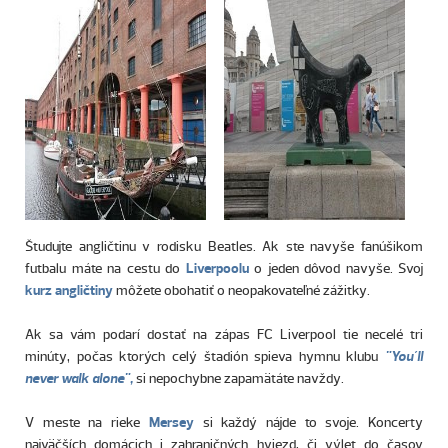
Študujte angličtinu v rodisku Beatles. Ak ste navyše fanúšikom
futbalu máte na cestu do
Liverpoolu
o jeden dôvod navyše. Svoj
kurz angličtiny
môžete obohatiť o neopakovateľné zážitky.
Ak sa vám podarí dostať na zápas FC Liverpool tie necelé tri
minúty, počas ktorých celý štadión spieva hymnu klubu
"You´ll
never walk alone",
si nepochybne zapamätáte navždy.
V meste na rieke
Mersey
si každý nájde to svoje. Koncerty
najväčších domácich i zahraničných hviezd, či výlet do časov