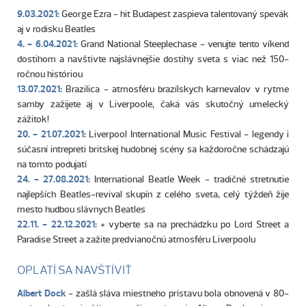
9.03.2021:
George Ezra - hit Budapest zaspieva talentovaný spevák
aj v rodisku Beatles
4. - 6.04.2021:
Grand National Steeplechase - venujte tento víkend
dostihom a navštívte najslávnejšie dostihy sveta s viac než 150-
ročnou históriou
13.07.2021:
Brazilica - atmosféru brazílskych karnevalov v rytme
samby zažijete aj v Liverpoole, čaká vás skutočný umelecký
zážitok!
20. - 21.07.2021:
Liverpool International Music Festival - legendy i
súčasní intrepreti britskej hudobnej scény sa každoročne schádzajú
na tomto podujatí
24. - 27.08.2021:
International Beatle Week - tradičné stretnutie
najlepších Beatles-revival skupín z celého sveta, celý týždeň žije
mesto hudbou slávnych Beatles
22.11. - 22.12.2021:
+ vyberte sa na prechádzku po Lord Street a
Paradise Street a zažite predvianočnú atmosféru Liverpoolu
OPLATÍ SA NAVŠTÍVIŤ
Albert Dock
- zašlá sláva miestneho prístavu bola obnovená v 80-