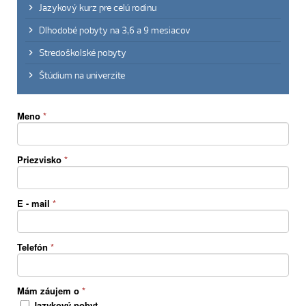
Jazykový kurz pre celú rodinu
Dlhodobé pobyty na 3,6 a 9 mesiacov
Stredoškolské pobyty
Štúdium na univerzite