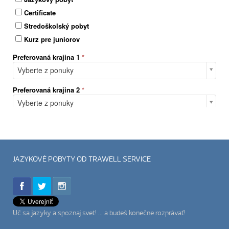
JAZYKOVÉ POBYTY OD TRAWELL SERVICE
Uč sa jazyky a spoznaj svet!
... a budeš konečne rozprávať!