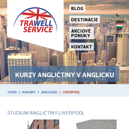
BLOG
DESTINÁCIE
0908
708
AKCIOVÉ
PONUKY
033
KONTAKT
KURZY ANGLIČTINY V ANGLICKU
ÚVOD
KRAJINY
ANGLICKO
LIVERPOOL
ŠTÚDIUM ANGLIČTINY LIVERPOOL