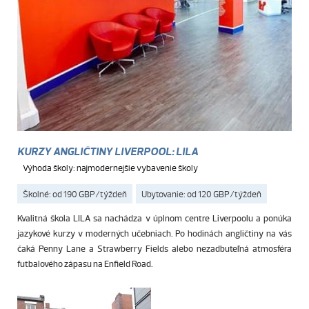
KURZY ANGLIČTINY LIVERPOOL: LILA
Výhoda školy: najmodernejšie vybavenie školy
Školné: od 190 GBP/týždeň
Ubytovanie: od 120 GBP/týždeň
Kvalitná škola LILA sa nachádza v úplnom centre Liverpoolu a ponúka
jazykové kurzy v moderných učebniach. Po hodinách angličtiny na vás
čaká Penny Lane a Strawberry Fields alebo nezadbuteľná atmosféra
futbalového zápasu na Enfield Road.