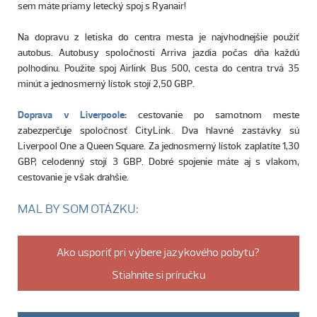
sem máte priamy letecký spoj s Ryanair!
Na dopravu z letiska do centra mesta je najvhodnejšie použiť
autobus. Autobusy spoločnosti Arriva jazdia počas dňa každú
polhodinu. Použite spoj Airlink Bus 500, cesta do centra trvá 35
minút a jednosmerný lístok stojí 2,50 GBP.
Doprava v Liverpoole:
cestovanie po samotnom meste
zabezperčuje spoločnosť CityLink. Dva hlavné zastávky sú
Liverpool One a Queen Square. Za jednosmerný lístok zaplatíte 1,30
GBP, celodenný stojí 3 GBP. Dobré spojenie máte aj s vlakom,
cestovanie je však drahšie.
MAL BY SOM OTÁZKU:
Ako usporiť pri výbere jazykového pobytu?
Stiahnite si príručku