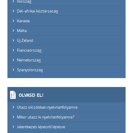
Írország
Dél-afrikai köztársaság
Kanada
Málta
Új Zéland
Franciaország
Németország
Spanyolország
OLVASD EL!
Utazz olcsóbban nyelvtanfolyamra
Mikor utazz ki nyelvtanfolyamra?
Jelentkezés lépésről lépésre