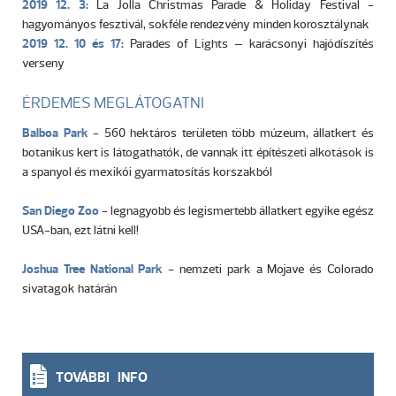
2019 12. 3:
La Jolla Christmas Parade & Holiday Festival -
hagyományos fesztivál, sokféle rendezvény minden korosztálynak
2019 12. 10 és 17:
Parades of Lights – karácsonyi hajódíszítés
verseny
ÉRDEMES MEGLÁTOGATNI
Balboa Park
- 560 hektáros területen több múzeum, állatkert és
botanikus kert is látogathatók, de vannak itt építészeti alkotások is
a spanyol és mexikói gyarmatosítás korszakból
San Diego Zoo
- legnagyobb és legismertebb állatkert egyike egész
USA-ban, ezt látni kell!
Joshua Tree National Park
- nemzeti park a Mojave és Colorado
sivatagok határán
TOVÁBBI INFO