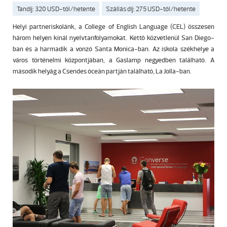
Tandíj: 320 USD-tól/hetente
Szállás díj: 275 USD-tól/hetente
Helyi partneriskolánk, a College of English Language (CEL) összesen
három helyen kínál nyelvtanfolyamokat. Kettő közvetlenül San Diego-
ban és a harmadik a vonzó Santa Monica-ban. Az iskola székhelye a
város történelmi központjában, a Gaslamp negyedben található. A
második helyág a Csendes óceán partján található, La Jolla-ban.