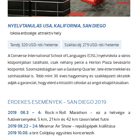
NYELVTANULÁS USA, KALIFORNIA, SAN DIEGO
Iskola erőssége: attraktív hely
Tandíj: 320 USD-tól/hetente
Szállás díj: 275 USD-tól/hetente
A Converse International School of Languages (CISL) nyelviskola a város
központjában található, csak néhány perce a Horton Plaza bevásárló
központól. Szomszédságban van a Gaslamp Quarter, tele éttermekkel és
színházakkal is. Több mint 30 éves hagyomány és szakképzett oktatók
adják a garanciát, hogy elérd a kitűzött célodat az angol elsajátításában.
ÉRDEKES ESEMÉNYEK - SAN DIEGO 2019
2019 06.3 - 4:
Rock´n´Roll Marathon - ez a hétvége a
futóversenyeké, 5 km, 21 km és 42 km távon lehet futni
2019 09.22 - 24:
Miramar Air Show - repülőgépek kiállítása
2019 10.08:
a brit Coldplay együttes koncertezik