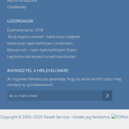
Akciós kínálatunk
Oldaltérkép
ÚJDONSÁGOK
Eseménynaptár 2019
Tanulj angolul zenével - karácsonyi slágerek
Karácsonyi nyelvtanfolyam Londonban
Beszámoló - nyári nyelvtanfolyam Dublin
Legfontossab tényező a nyelvtanulásban
IRATKOZZ FEL A HÍRLEVELÜNKRE
Az ingyenes feliratkozás garantálja, hogy az elsők között tudsz meg
mindent az új kínálatainkról.
Copyright © 2005-2020
Trawell Service
- minden jog fenntartva.