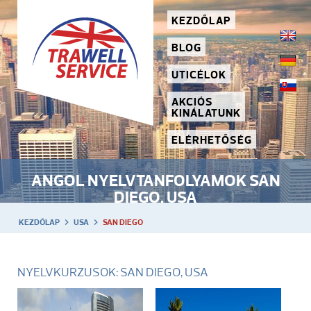
KEZDŐLAP
BLOG
UTICÉLOK
AKCIÓS
KINÁLATUNK
ELÉRHETŐSÉG
ANGOL NYELVTANFOLYAMOK SAN
DIEGO, USA
KEZDŐLAP
USA
SAN DIEGO
NYELVKURZUSOK: SAN DIEGO, USA