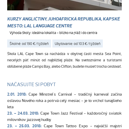
KURZY ANGLIČTINY, JUHOAFRICKÁ REPUBLIKA, KAPSKÉ
MESTO: LAL LANGUAGE CENTRE
Výhoda školy: ideálna lokalita - blízko na pláž i do centra
Školné: od 190 €/týždeň
Ubytovanie: od 103 €/týždeň
Škola LAL Cape Town sa nachádza v obytnej časti mesta Sea Point,
necelých päť minút od najbližšej pláže. Na svetoznáme a turistami
obľúbené pláže Camps Bay, alebo Clifton, budete musieť trocha cestovať.
NAČASUJTE SI POBYT
2.01. 2018:
Cape Minstrel's Carnival - tradičný karneval začína
oslavou Nového roka a potrvá celý mesiac - je to vrchol tunajšieho
leta
23. - 24.03. 2018:
Cape Town Jazz Festival - každoročný sviatok
milovníkov jazzovej hudby
23. - 25.03. 2018:
Cape Town Tattoo Expo - najväčší majstri