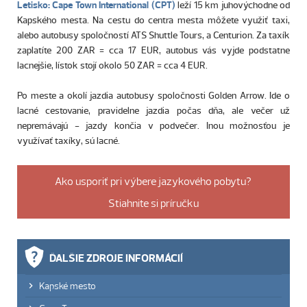
Letisko:
Cape Town International (CPT)
leží 15 km juhovýchodne od
Kapského mesta. Na cestu do centra mesta môžete využiť taxi,
alebo autobusy spoločností ATS Shuttle Tours, a Centurion. Za taxík
zaplatíte 200 ZAR = cca 17 EUR, autobus vás vyjde podstatne
lacnejšie, lístok stojí okolo 50 ZAR = cca 4 EUR.
Po meste a okolí jazdia autobusy spoločnosti Golden Arrow. Ide o
lacné cestovanie, pravidelne jazdia počas dňa, ale večer už
nepremávajú - jazdy končia v podvečer. Inou možnosťou je
využívať taxíky, sú lacné.
Ako usporiť pri výbere jazykového pobytu?
Stiahnite si príručku
ĎALŠIE ZDROJE INFORMÁCIÍ
Kapské mesto