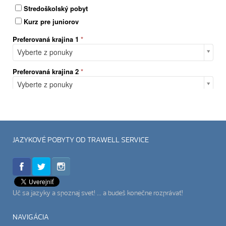
JAZYKOVÉ POBYTY OD TRAWELL SERVICE
Uč sa jazyky a spoznaj svet!
... a budeš konečne rozprávať!
NAVIGÁCIA