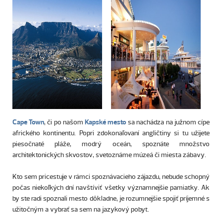
Cape Town
, či po našom
Kapské mesto
sa nachádza na južnom cípe
afrického kontinentu. Popri zdokonaľovaní angličtiny si tu užijete
piesočnaté pláže, modrý oceán, spoznáte množstvo
architektonických skvostov, svetoznáme múzeá či miesta zábavy.
Kto sem pricestuje v rámci spoznávacieho zájazdu, nebude schopný
počas niekoľkých dní navštíviť všetky významnejšie pamiatky. Ak
by ste radi spoznali mesto dôkladne, je rozumnejšie spojiť príjemné s
užitočným a vybrať sa sem na jazykový pobyt.