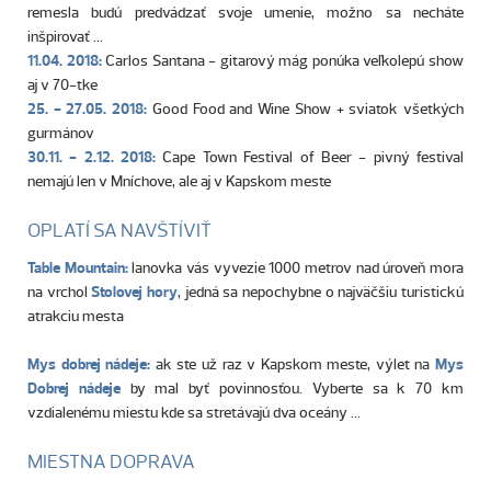
remesla budú predvádzať svoje umenie, možno sa necháte
inšpirovať ...
11.04. 2018:
Carlos Santana - gitarový mág ponúka veľkolepú show
aj v 70-tke
25. - 27.05. 2018:
Good Food and Wine Show + sviatok všetkých
gurmánov
30.11. - 2.12. 2018:
Cape Town Festival of Beer - pivný festival
nemajú len v Mníchove, ale aj v Kapskom meste
OPLATÍ SA NAVŠTÍVIŤ
Table Mountain:
lanovka vás vyvezie 1000 metrov nad úroveň mora
na vrchol
Stolovej hory
, jedná sa nepochybne o najväčšiu turistickú
atrakciu mesta
Mys dobrej nádeje:
ak ste už raz v Kapskom meste, výlet na
Mys
Dobrej nádeje
by mal byť povinnosťou. Vyberte sa k 70 km
vzdialenému miestu kde sa stretávajú dva oceány ...
MIESTNA DOPRAVA