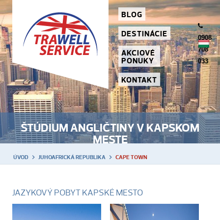
BLOG
DESTINÁCIE
0908
708
AKCIOVÉ
PONUKY
033
KONTAKT
ŠTÚDIUM ANGLIČTINY V KAPSKOM
MESTE
ÚVOD
JUHOAFRICKÁ REPUBLIKA
CAPE TOWN
JAZYKOVÝ POBYT KAPSKÉ MESTO